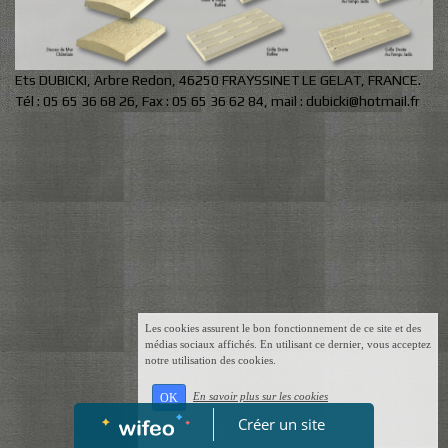
Ets DUBICKI, Arbre Redon, 46250 FRAYSSINET LE GELAT, FRANCE.
Tél : 05 65 36 68 26, Fax : 05 65 36 62 84, mail : dubicki@hotmail.fr
Les cookies assurent le bon fonctionnement de ce site et des
médias sociaux affichés. En utilisant ce dernier, vous acceptez
notre utilisation des cookies.
En savoir plus sur les cookies
OK
Créer un site